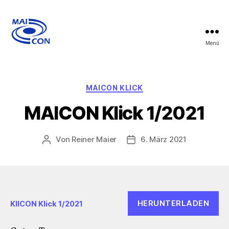
Menü
MAICON
GmbH
Kategorien
MAICON KLICK
MAICON Klick 1/2021
Von
Reiner Maier
6. März 2021
Beitragsautor
Veröffentlichungsdatum
HERUNTERLADEN
KlICON Klick 1/2021